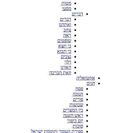
מטות
מסעי
דברים
דברים
ואתחנן
עקב
ראה
שופטים
כי תצא
כי תבוא
נצבים
וילך
האזינו
וזאת הברכה
אקטואליה
חגים
פסח
חנוכה
פורים
שבועות
בין המצרים
ראש השנה
יום כיפור
סוכות
ספירת העומר ותקומת ישראל