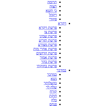
תרומה
תצוה
כי תשא
ויקהל
פקודי
ויקרא
פרשת ויקרא
פרשת צו
פרשת שמיני
פרשת תזריע
פרשת מצורע
פרשת אחרי מות
פרשת קדושים
פרשת אמור
פרשת בהר
פרשת בחוקתי
במדבר
במדבר
נשא
בהעלותך
שלח לך
קורח
חוקת
בלק
פנחס