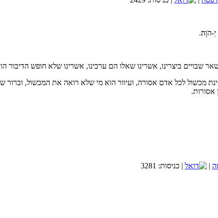
כיצד נדע שהשידוך שלנו הוא זיווג משמים?
-הֹוָה׃.
שובה: אם ה' היה רוצה שנדע בודאות הוא היה שולח לנו מסרון משמים.
תשובה: כמו בכל דבר: תפילה והשתדלות. ואסור לנו להיות בררניים מידי כי אז ה' ל
אתר הכרויות לציבור הדתי-שניים שהם אחד
ר שבויים ביצרינו, אשרינו שאלו הם ערכינו, אשרינו שלא חופש הדיבור הוא
בחסדי השם יתברך אני שמח לבשר ש
ת מכשול לכל אדם אסורה, ועיוור הוא מי שלא רואה את המכשול, וברור שה
הספר בקישור זה.
 אסורות.
קישור לחנות הספרים
לאתר מכללת SV-COLLEGE
|
| כניסות: 3281
רוצה לקבל באופן שוטף מאמרים חדשים?
וע ואקטואליה במבט תורני. לקבלת עדכונים ומאמרים מידי שבוע אנא השאירו פר
אני רוצה לקבל מאמר שבועי