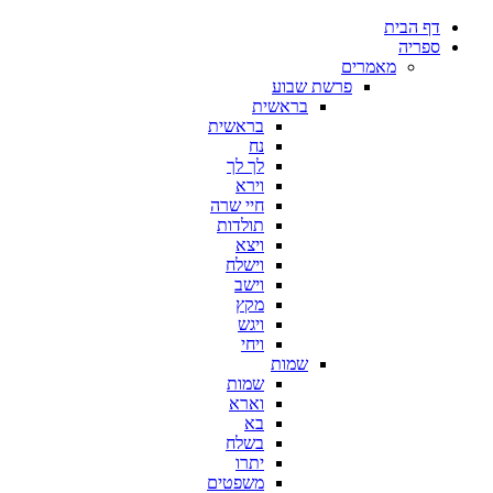
דף הבית
ספריה
מאמרים
פרשת שבוע
בראשית
בראשית
נח
לך לך
וירא
חיי שרה
תולדות
ויצא
וישלח
וישב
מקץ
ויגש
ויחי
שמות
שמות
וארא
בא
בשלח
יתרו
משפטים