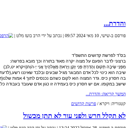
והדרת...
פורסם ב-שישי, 10 מאי 2024 09:57
|
נכתב על ידי הרב בועז מלט
|
מכללת SV-COLLEGE מזמינה אותך להרשם למגוון הקורסים שמלמדת. קורס QA.קורס אוטומציה.בנית אתרים.ניהול רשתות ואבטחת מידע. נצרך ידע בסיסי באנגלית. זאת ההזדמנות שלך להכנס למקצועות המחר.
בס"ד לפרשת קדושים התשפ"ד
ברצוני לדבר הפעם על מצוה יקרה מאוד בתורה וכך מובא בפרשה:
מִפְּנֵי שֵׂיבָה תָּקוּם וְהָדַרְתָּ פְּנֵי זָקֵן וְיָרֵאתָ מֵּאֱלֹהֶיךָ אֲנִי יְ-הֹוָה׃(ויקרא יט,לב)
שיבה הוא כינוי לכל אדם המבוגר מגיל שבעים ובלבד שאיננו רשע,(לדעת 
בה חסרון כיס. גד
אנו משתדלים כל שבוע לשלוח מאמר שבועי סביב פרשת השב
שישב במקומו. אם יש חסרון כיס בעמידה זו כגון אדם שעובד בעבודה כלש
המשך קריאה: והדרת...
קטגוריה:
ויקרא
/
פרשת קדושים
לא תקלל חרש ולפני עור לא תתן מכשול
פורסם ב-חמישי, 28 אפריל 2022 13:24
|
נכתב על ידי הרב בועז מלט
|