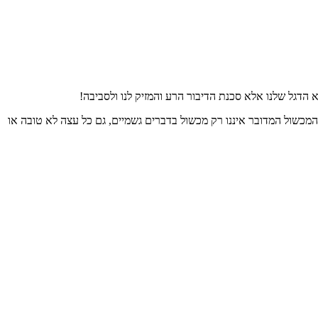
א יצליח לשלוח לנו את הזיווג שלנו. בהצלחה
 הדגל שלנו אלא סכנת הדיבור הרע והמזיק לנו ולסביבה!
הוצאתי לאור את ספרי הראשון, השם עמכם הכולל מאמרי עיון והעמקה על ספר בראשית. הספר כולל מעל ל130 מאמרים במגוון נושאים סביב הפרשה עם תובנות והשלכות להיום.ניתן לקנות את
מכשול המדובר איננו רק מכשול בדברים גשמיים, גם כל עצה לא טובה או
טים בדף צור קשר ונצרף אתכם לרשימת התפוצה