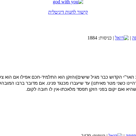
אתר הכרויות לציבור הדתי-שניים שהם אחד
קישור לחנות דיגיטלית
בחסדי השם יתברך אני שמח לבשר ש
הספר בקישור זה.
קישור לחנות הספרים
|
| כניסות: 1884
לאתר מכללת SV-COLLEGE
רוצה לקבל באופן שוטף מאמרים חדשים?
האר"י הקדוש כבר מגיל שישים)והזקן הוא התלמיד-חכם אפילו אם הוא צעי
ר המצוה הוא לקום כשהם נכנסים לתוך 4 אמות שלנו(דהיינו כשני מטר מאיתנו) עד שיעברו מכנגד פני
וע ואקטואליה במבט תורני. לקבלת עדכונים ומאמרים מידי שבוע אנא השאירו פר
היא ואם יקום בפני הזקן תפסד מלאכתו-אין לו חובה לקום.
אני רוצה לקבל מאמר שבועי
הנחות קייץ עד 30% למזמינים עכשיו מלון ברשת פתאל
רשת מלונות פתאל במגוון הנחות מפתיעות לקייץ הקרוב.
משרתי מילואים? לכם מוכנה הנחה מיוחדת במלונות פתאל
הזמינו עכשיו
|
| כניסות: 2429