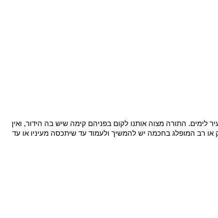
הוצאתי לאור את ספרי הראשון, השם עמכם הכולל מאמרי עיון והעמקה על ספר בראשית. הספר כולל מעל ל130 מאמרים במגוון נושאים סביב הפרשה עם תובנות והשלכות להיום.ניתן לקנות את
ר לימים. התורה מצוה אותנו לקום בפניהם קימה שיש בה הידור, ואין
נו. אם מדובר ברבו המובהק או רב המופלג בחכמה יש להמשיך ולעמוד עד שיתכסה מעיניו או עד
טים בדף צור קשר ונצרף אתכם לרשימת התפוצה