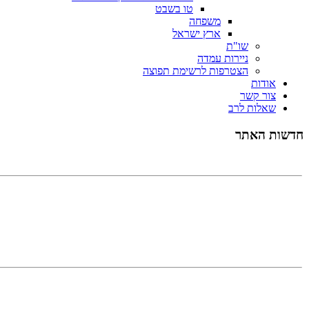
טו בשבט
משפחה
ארץ ישראל
שו"ת
ניירות עמדה
הצטרפות לרשימת תפוצה
אודות
צור קשר
שאלות לרב
אנו משתדלים כל שבוע לשלוח מאמר שבועי סביב פרשת השב
חדשות האתר
ת
כיצד נוכל להגדיל את הסיכוים שנמצא את הזיווג שלנו? 