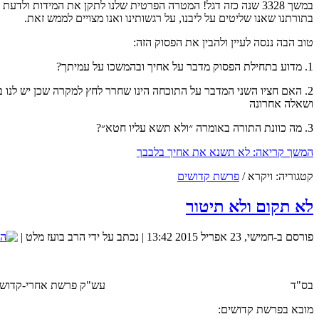
במשך 3328 שנה כזה דגל! המטרה הפרטית שלנו לתקן את המידות ול
בתורתנו שאנו שליטים על ליבנו, על רגשותינו ואנו מצויים לממש זאת.
אנו משתדלים כל שבוע לשלוח מאמר שבועי סביב פרשת השב
טוב הבה ננסה לעיין ולהבין את הפסוק הזה:
1. מדוע בתחילת הפסוק מדבר על אחיך ובהמשכו על עמיתך?
2. האם חציו השני המדבר על התוכחה הינו שחרר לחץ למקרה שכן יש לנו בל
ושאלה אחרונה
3. מה כוונת התורה באומרה ״ולא תשא עליו חטא״?
המשך קריאה: לא תשנא את אחיך בלבבך
קטגוריה:
ויקרא
/
פרשת קדושים
ת
לא תקום ולא תיטור
כיצד נוכל להגדיל את הסיכוים שנמצא את הזיווג שלנו? 
פורסם ב-חמישי, 23 אפריל 2015 13:42
|
נכתב על ידי הרב בועז מלט
|
בס"ד עש"ק פרשת אחרי-קדושים הת
מובא בפרשת קדושים: