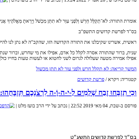
אומרת התורה: לֹא־תְקַלֵּל חֵרֵשׁ וְלִפְנֵי עִוֵּר לֹא תִתֵּן מִכְשֹׁל וְיָרֵאתָ מֵּאֱלֹהֶיךָ אֲנִי יְ
ת
כיצד נוכל להגדיל את הסיכוים שנמצא את הזיווג שלנו? 
בס"ד לפרשת קדושים התשפ"ב
ראשית, אשרינו שקיבלנו את התורה הקדושה הזו, שהקב"ה לא נתן לנו להישא
שנית, ברור שהתורה אסרה לקלל כל אדם, אפילו את מי שחרש, וברור שנתינ
אפילו אמירה מטעה שעלולה לגרום לשני לחטוא או לעשות טעות בחייו כולן
המשך קריאה: לא תקלל חרש ולפני עור לא תתן מכשול
קטגוריה:
ויקרא
/
פרשת קדושים
מכללת SV-COLLEGE מזמינה אותך להרשם למגוון הקורסים שמלמדת. קורס QA.קורס אוטומציה.בנית אתרים.ניהול רשתות ואבטחת מידע. נצרך ידע בסיסי באנגלית. זאת ההזדמנות שלך להכנס למקצועות המחר.
וְכִי תִזְבְּחוּ זֶבַח שְׁלָמִים לַ-י-ה-וָֹ-ה לִרְצֹנְכֶם תִּזְבָּחֻהוּ:
פורסם ב-שבת, 04 מאי 2019 22:52
|
נכתב על ידי הרב בועז מלט
|
אנו משתדלים כל שבוע לשלוח מאמר שבועי סביב פרשת השב
בס״ד לפרשת קדושים התשע״ט