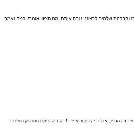
ו קרבנות שלמים לרצוננו נזבח אותם. מה הציווי אומר? למה נאמר
א יצליח לשלוח לנו את הזיווג שלנו. בהצלחה
הוצאתי לאור את ספרי הראשון, השם עמכם הכולל מאמרי עיון והעמקה על ספר בראשית. הספר כולל מעל ל130 מאמרים במגוון נושאים סביב הפרשה עם תובנות והשלכות להיום.ניתן לקנות את
חייב וזה מגביל, אבל כמה נפלא ואמיתי! בעוד שהעולם מסתפק במערכת