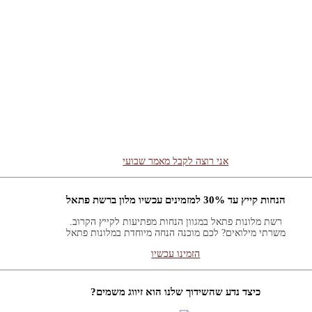
רוצה לקבל באופן שוטף מאמרים חדשים?
וע ואקטואליה במבט תורני. לקבלת עדכונים ומאמרים מידי שבוע אנא השאירו פר
אני רוצה לקבל מאמר שבועי
הנחות קייץ עד 30% למזמינים עכשיו מלון ברשת פתאל
רשת מלונות פתאל במגוון הנחות מפתיעות לקייץ הקרוב.
משרתי מילואים? לכם מוכנה הנחה מיוחדת במלונות פתאל
הזמינו עכשיו
כיצד נדע שהשידוך שלנו הוא זיווג משמים?
שובה: אם ה' היה רוצה שנדע בודאות הוא היה שולח לנו מסרון משמים.
תשובה: כמו בכל דבר: תפילה והשתדלות. ואסור לנו להיות בררניים מידי כי אז ה' ל