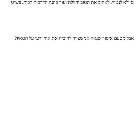
קום ולא לנטור, לאהוב את הטוב והזולת ועוד כהנה הדרכות רבות. פשוט
טים בדף צור קשר ונצרף אתכם לרשימת התפוצה
, אבל מטעם איסור שנאה אני מצווה להוכיח את אחי ורעי על חטאיו?
א יצליח לשלוח לנו את הזיווג שלנו. בהצלחה
הוצאתי לאור את ספרי הראשון, השם עמכם הכולל מאמרי עיון והעמקה על ספר בראשית. הספר כולל מעל ל130 מאמרים במגוון נושאים סביב הפרשה עם תובנות והשלכות להיום.ניתן לקנות את