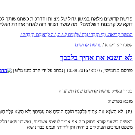
פרשת קדושים מלאה במגוון גדול של מצוות והדרכות כשהמשותף לכ
דוקא על קרבנות השלמים? ומה עושה הציווי הזה לאחר אזהרת האלי
המשך קריאה: וְכִי תִזְבְּחוּ זֶבַח שְׁלָמִים לַ-י-ה-וָֹ-ה לִרְצֹנְכֶם תִּזְבָּחֻהוּ:
קטגוריה:
ויקרא
/
פרשת קדושים
ת
לא תשנא את אחיך בלבבך
כיצד נוכל להגדיל את הסיכוים שנמצא את הזיווג שלנו? 
פורסם ב-חמישי, 05 מאי 2016 10:38
|
נכתב על ידי הרב בועז מלט
|
בס״ד עש״ק פרשת קדושים שנת תשוע"ה
מובא בפרשה:
מכללת SV-COLLEGE מזמינה אותך להרשם למגוון הקורסים שמלמדת. קורס QA.קורס אוטומציה.בנית אתרים.ניהול רשתות ואבטחת מידע. נצרך ידע בסיסי באנגלית. זאת ההזדמנות שלך להכנס למקצועות המחר.
{יז} לֹא תִשְׂנָא אֶת אָחִיךָ בִּלְבָבֶךָ הוֹכֵחַ תּוֹכִיחַ אֶת עֲמִיתֶךָ וְלֹא תִשָּׂא עָלָיו 
ראשית כשאני קורא פסוק כזה אני אומר לעצמי אשרינו!, ואשרני שאני חלק
משפט וערכים העוסקים ב ״חיה ותן לחיות״ ועמנו כבר נושא