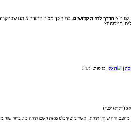
הנחות קייץ עד 30% למזמינים עכשיו מלון ברשת פתאל
רשת מלונות פתאל במגוון הנחות מפתיעות לקייץ הקרוב.
משרתי מילואים? לכם מוכנה הנחה מיוחדת במלונות פתאל
ולם הוא
הדרך להיות קדושים
. בתוך כך מצוה התורה אותנו שבהקריבנ
לים והמסכות?
הזמינו עכשיו
כיצד נדע שהשידוך שלנו הוא זיווג משמים?
שובה: אם ה' היה רוצה שנדע בודאות הוא היה שולח לנו מסרון משמים.
תשובה: כמו בכל דבר: תפילה והשתדלות. ואסור לנו להיות בררניים מידי כי אז ה' ל
אתר הכרויות לציבור הדתי-שניים שהם אחד
|
| כניסות: 3475
בחסדי השם יתברך אני שמח לבשר ש
הספר בקישור זה.
קישור לחנות הספרים
חֵטְא: (ויקרא יט,יז)
לאתר מכללת SV-COLLEGE
 מהעם הזה שזוהי תורתו, אשרינו שקיבלנו מאת השם תורה כזו. ברור שזה מ
רוצה לקבל באופן שוטף מאמרים חדשים?