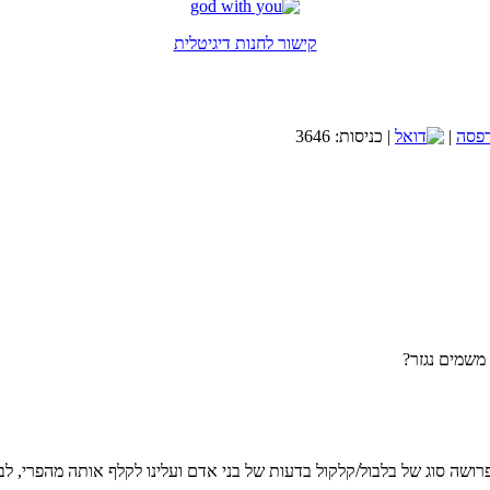
תשובה: כמו בכל דבר: תפילה והשתדלות. ואסור לנו להיות בררניים מידי כי אז ה' ל
אתר הכרויות לציבור הדתי-שניים שהם אחד
קישור לחנות דיגיטלית
בחסדי השם יתברך אני שמח לבשר ש
הספר בקישור זה.
קישור לחנות הספרים
|
| כניסות: 3646
לאתר מכללת SV-COLLEGE
רוצה לקבל באופן שוטף מאמרים חדשים?
וע ואקטואליה במבט תורני. לקבלת עדכונים ומאמרים מידי שבוע אנא השאירו פר
אני רוצה לקבל מאמר שבועי
משמים נגזר?
הנחות קייץ עד 30% למזמינים עכשיו מלון ברשת פתאל
רשת מלונות פתאל במגוון הנחות מפתיעות לקייץ הקרוב.
משרתי מילואים? לכם מוכנה הנחה מיוחדת במלונות פתאל
רושה סוג של בלבול/קלקול בדעות של בני אדם ועלינו לקלף אותה מהפרי, ל