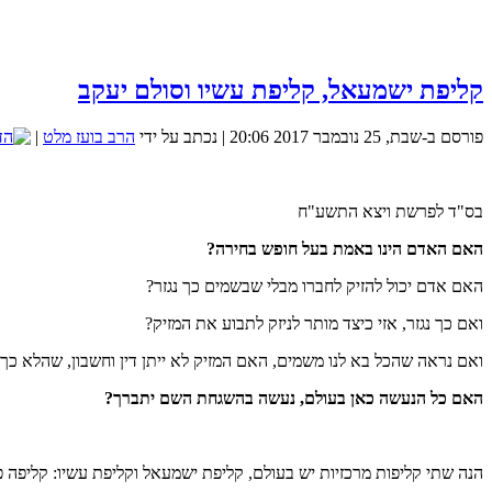
כיצד נוכל להגדיל את הסיכוים שנמצא את הזיווג שלנו? 
קליפת ישמעאל, קליפת עשיו וסולם יעקב
פורסם ב-שבת, 25 נובמבר 2017 20:06
|
נכתב על ידי
הרב בועז מלט
|
מכללת SV-COLLEGE מזמינה אותך להרשם למגוון הקורסים שמלמדת. קורס QA.קורס אוטומציה.בנית אתרים.ניהול רשתות ואבטחת מידע. נצרך ידע בסיסי באנגלית. זאת ההזדמנות שלך להכנס למקצועות המחר.
בס"ד לפרשת ויצא התשע"ח
האם האדם הינו באמת בעל חופש בחירה?
האם אדם יכול להזיק לחברו מבלי שבשמים כך נגזר?
אנו משתדלים כל שבוע לשלוח מאמר שבועי סביב פרשת השב
ואם כך נגזר, אזי כיצד מותר לניזק לתבוע את המזיק?
ואם נראה שהכל בא לנו משמים, האם המזיק לא ייתן דין וחשבון, שהלא כך 
האם כל הנעשה כאן בעולם, נעשה בהשגחת השם יתברך?
הנה שתי קליפות מרכזיות יש בעולם, קליפת ישמעאל וקליפת עשיו: קליפה פ