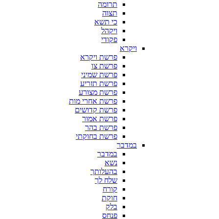
תרומה
תצוה
כי תשא
ויקהל
פקודי
ויקרא
פרשת ויקרא
פרשת צו
פרשת שמיני
פרשת תזריע
פרשת מצורע
פרשת אחרי מות
פרשת קדושים
פרשת אמור
פרשת בהר
פרשת בחוקתי
במדבר
במדבר
נשא
בהעלותך
שלח לך
קורח
חוקת
בלק
פנחס