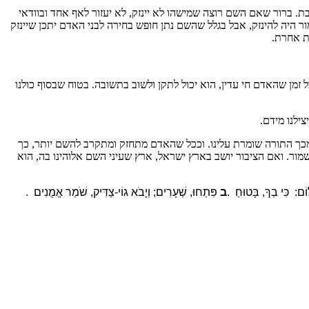
. ברור שאם השם רוצה שמישהו לא יינזק, לא יעזור לאף אחד ובוודאי
ור היה להינזק, אבל בגלל שהשם נתן חופש בחירה לבני האדם יתכן שיינזק
עת אחרת.
מן שהאדם חי עדין, הוא יכול לתקן ולשוב בתשובה. בטוח שבסוף כולנו
צילנו מידם.
א יצליח לשלוח לנו את הזיווג שלנו. בהצלחה
תר מכך התורה שומרת עלינו. וככל שהאדם מתחזק ומתקרב להשם יותר, כך
שמור. ואם הציבור יושב בארץ ישראל, ארץ שעיני השם אלוהינו בה, הוא
ֹם: כִּי בְךָ, בָּטוּחַ
.
ב
פִּתְחוּ, שְׁעָרִים; וְיָבֹא גוֹי-צַדִּיק, שֹׁמֵר אֱמֻנִים
.
הוצאתי לאור את ספרי הראשון, השם עמכם הכולל מאמרי עיון והעמקה על ספר בראשית. הספר כולל מעל ל130 מאמרים במגוון נושאים סביב הפרשה עם תובנות והשלכות להיום.ניתן לקנות את