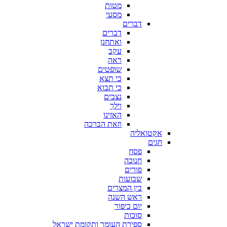
מטות
מסעי
דברים
דברים
ואתחנן
עקב
ראה
שופטים
כי תצא
כי תבוא
נצבים
וילך
האזינו
וזאת הברכה
אקטואליה
חגים
פסח
חנוכה
פורים
שבועות
בין המצרים
ראש השנה
יום כיפור
סוכות
ספירת העומר ותקומת ישראל