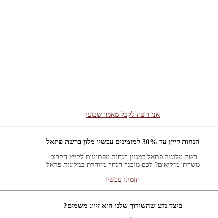
רוצה לקבל באופן שוטף מאמרים חדשים?
וע ואקטואליה במבט תורני. לקבלת עדכונים ומאמרים מידי שבוע אנא השאירו פר
אני רוצה לקבל מאמר שבועי
הנחות קייץ עד 30% למזמינים עכשיו מלון ברשת פתאל
רשת מלונות פתאל במגוון הנחות מפתיעות לקייץ הקרוב.
משרתי מילואים? לכם מוכנה הנחה מיוחדת במלונות פתאל
הזמינו עכשיו
כיצד נדע שהשידוך שלנו הוא זיווג משמים?
שובה: אם ה' היה רוצה שנדע בודאות הוא היה שולח לנו מסרון משמים.