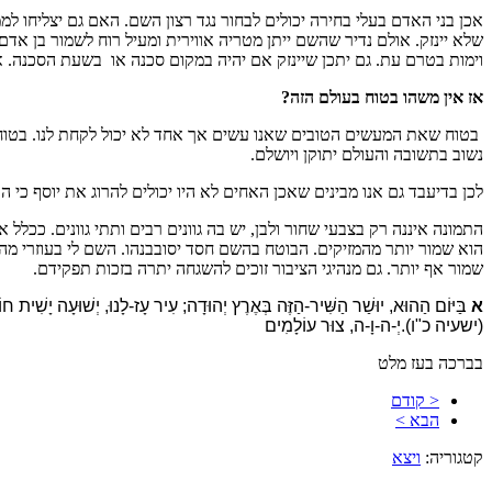
אכן בני האדם בעלי בחירה יכולים לבחור נגד רצון השם. האם גם יצליחו 
שלא יינזק. אולם נדיר שהשם ייתן מטריה אווירית ומעיל רוח לשמור בן אדם
וימות בטרם עת. גם יתכן שיינזק אם יהיה במקום סכנה או בשעת הסכנה. 
אז אין משהו בטוח בעולם הזה?
בטוח שאת המעשים הטובים שאנו עשים אך אחד לא יכול לקחת לנו. בטוח שמ
נשוב בתשובה והעולם יתוקן ויושלם.
לכן בדיעבד גם אנו מבינים שאכן האחים לא היו יכולים להרוג את יוסף כי 
ת
כיצד נוכל להגדיל את הסיכוים שנמצא את הזיווג שלנו? 
התמונה איננה רק בצבעי שחור ולבן, יש בה גוונים רבים ותתי גוונים. ככ
הוא שמור יותר מהמזיקים. הבוטח בהשם חסד יסובבנהו. השם לי בעוזרי מה י
שמור אף יותר. גם מנהיגי הציבור זוכים להשגחה יתרה בזכות תפקידם.
א
בַּיּוֹם הַהוּא, יוּשַׁר הַשִּׁיר-הַזֶּה בְּאֶרֶץ יְהוּדָה; עִיר עָז-לָנוּ, יְשׁוּעָה יָשִׁית ח
.(ישעיה כ"ו)
יְ-ה-וָ-ה, צוּר עוֹלָמִים
בברכה בעז מלט
< קודם
מכללת SV-COLLEGE מזמינה אותך להרשם למגוון הקורסים שמלמדת. קורס QA.קורס אוטומציה.בנית אתרים.ניהול רשתות ואבטחת מידע. נצרך ידע בסיסי באנגלית. זאת ההזדמנות שלך להכנס למקצועות המחר.
הבא >
קטגוריה:
ויצא