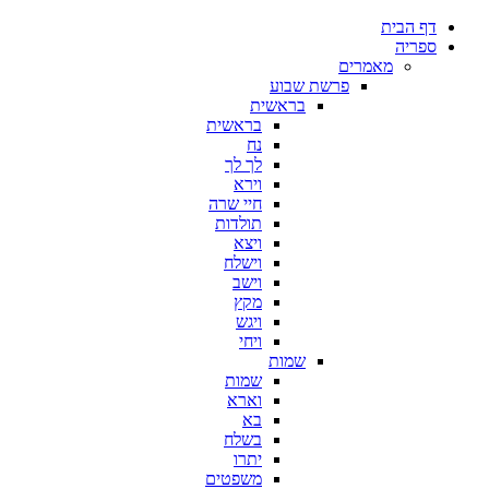
דף הבית
ספריה
מאמרים
פרשת שבוע
בראשית
בראשית
נח
לך לך
וירא
חיי שרה
תולדות
ויצא
וישלח
וישב
מקץ
ויגש
ויחי
שמות
שמות
וארא
בא
בשלח
יתרו
משפטים