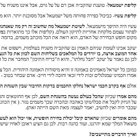
קליפת ישמעאל
- טוענת שהקב״ה אכן רם על על גוים, אבל איננו משגיח ע
קליפת עשיו
- כביכול כפירה פחותה משל ישמעאל אבל מסוכנת יותר. הוא 
עשיו היה ההיפך מישמעאל.
לשיטת ישמעאל מה שחשוב זה רק מה שאנחנו עוש
ת
לפתור עצמם מלקחת אחריות לתיקון העולם. (קליפות אלו כך מתוארות ב
מי
כיצד נוכל להגדיל את הסיכוים שנמצא את הזיווג שלנו? 
מקום חופש הבחירה של האדם, הוא רואה את הכל מוכתב משמים, בדומה ל
יעקב אבינו לעומת שניהם האמין גם שהקב״ה משגיח בעולמות, וישפוט את נ
אחד המוצב ארצה, בו יורדים כל המלאכים בשליחות השם לכוון את כל הנע
לכן גם נאמר על יעקב "חבל נחלתו", והוא ה"בריח התיכון" המחבר את כל
כמובן כל ישראל מאמינים באמונה זו והיא מיסודות האמונה היהודית. הכל 
אמרו חכמינו שמגלגלים זכות לידי זכאי וחובה לידי חייב- אדם שבחר בטוב 
מכללת SV-COLLEGE מזמינה אותך להרשם למגוון הקורסים שמלמדת. קורס QA.קורס אוטומציה.בנית אתרים.ניהול רשתות ואבטחת מידע. נצרך ידע בסיסי באנגלית. זאת ההזדמנות שלך להכנס למקצועות המחר.
אולם
אף בקרב חכמי ישראל נחלקו החכמים בדקות החיבור שבין השגחת ה
מהם אמרו
שכיוון
שהכל בעולם נעשה בהשגחת השם
, לכן אף החוטאים וה
על הניזק לקבל את סבלו/נזקו באהבה ובהכרה שכך משמים נגזר. ( אין הכוונ
שכבר היה ואין להשיב, יאמר לעצמו: מאת השם הייתה זאת).
מהם אומרים
שכיוון
שהאדם קיבל יכולת בחירה חופשית, אזי יכול הוא לעשו
אנו משתדלים כל שבוע לשלוח מאמר שבועי סביב פרשת השב
משאול המלך שמא יהרגנו, ועוד כהנה רבות. לכן גם הציע ראובן לאחיו שישל
ואייך הדברים מתיישבים?