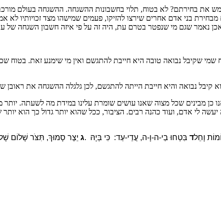
לממש את בחירתם? לא בטוח, תלוי בחשבונות ההשגחה. ההשגחה בעולם מורכבת
הנחות קייץ עד 30% למזמינים עכשיו מלון ברשת פתאל
 מבחירת בני אדם אחרים שירצו להזיקו, פעמים שמישהו מצד זכויותיו לא אמ
אכן נאמר שגם מי שנפטר בטרם עת, היה זה על פי איזה חשבון השגחה של 
רשת מלונות פתאל במגוון הנחות מפתיעות לקייץ הקרוב.
משרתי מילואים? לכם מוכנה הנחה מיוחדת במלונות פתאל
הזמינו עכשיו
י שקיבל נבואה טובה היא חייבת להתגשם ואין מי שימנע זאת. בטוח שכל ז
כיצד נדע שהשידוך שלנו הוא זיווג משמים?
הוא קיבל נבואה והיא חייבת הייתה להתגשם, לכן גלגלה ההשגחה את ראובן שי
שובה: אם ה' היה רוצה שנדע בודאות הוא היה שולח לנו מסרון משמים.
תשובה: כמו בכל דבר: תפילה והשתדלות. ואסור לנו להיות בררניים מידי כי אז ה' ל
לל אנו כן מבינים שכל מצוה שאנו עושים שומרת עלינו במידת מה לשעתה. יו
עשה לי אדם, ועוד כהנה רבים. הציבור, ככל שהוא יותר גדול כך הוא יותר 
אתר הכרויות לציבור הדתי-שניים שהם אחד
וֹמוֹת וָחֵל
ד
בִּטְחוּ בַי-ה-וָ-ה, עֲדֵי-עַד: כִּי בְּיָהּ
.
ג
יֵצֶר סָמוּךְ, תִּצֹּר שָׁלוֹם שָׁלו
בחסדי השם יתברך אני שמח לבשר ש
הספר בקישור זה.
קישור לחנות הספרים
לאתר מכללת SV-COLLEGE