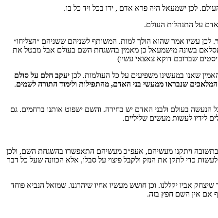
ם. לכן ישמעאל היה פרא אדם , ידו בכל ויד כל בו.
אדם על התנהלות העולם.
. לכן עשיו אמר שהוא הולך למות. המשותף לשניהם ששניהם ״הצליחו״
האסלאם בשונה מישמעאל כן מאמין בהשגחת השם בעולם אבל מבטל את
א יצליח לשלוח לנו את הזיווג שלנו. בהצלחה
יסטים שברובם דוקא צאצאי עשיו)
אמין שאנו במעשינו משפיעים על כל העולמות. לכן
יעקב חלם על סולם
 המלאכים שנבראו ממעשי בני האדם, מהתפילות ולימוד התורה לשמים
.
הוצאתי לאור את ספרי הראשון, השם עמכם הכולל מאמרי עיון והעמקה על ספר בראשית. הספר כולל מעל ל130 מאמרים במגוון נושאים סביב הפרשה עם תובנות והשלכות להיום.ניתן לקנות את
כל הנעשה בעולם ולבני האדם יש בחירה. והשם ישפוט אותנו ברחמים. גם
לים לידיו לעשות מעשים שליליים.
ו בתשובה ויתקנו מעשיהם, אעפ״כ מעשיהם התאפשרו בהשגחת השם, ולכן
לעשות כדי לתקן את הנזק ולקבל פיצוי על סבלו, אלא הכוונה שעל כל דבר
 שיצחק אביו יקללנו. וכן חושש מעשיו אחיו שיהרגנו. שמואל הנביא פוחד
טים בדף צור קשר ונצרף אתכם לרשימת התפוצה
אף אם אין השם חפץ בזה.