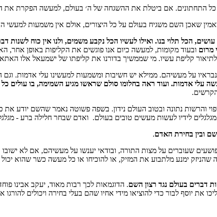
הזמינו עכשיו
ל כל התחתונים. אם ביטלת את ההשגחה של ה׳ בעולם, למעשה הפקרת את העול
מאמין שאכן השם משגיח בעולם על כל היצורים, אולם אין משמעות למעשי ה
כיצד נדע שהשידוך שלנו הוא זיווג משמים?
ים, הכל תלוי בנו. ואילו לעשיו הכל נקבע משמים, ולנו אין כוח לשנות דבר
שובה: אם ה' היה רוצה שנדע בודאות הוא היה שולח לנו מסרון משמים.
 מרום
ובעוד מקומות, למעשה כיום אנו פוגשים את הקליפות באופן אחר, 
תשובה: כמו בכל דבר: תפילה והשתדלות. ואסור לנו להיות בררניים מידי כי אז ה' ל
תיאור קליפת עשיו. מי שממשיך בדורנו את קליפתו של ישמעאל אלו האתא
אתר הכרויות לציבור הדתי-שניים שהם אחד
בראיו על מעשיהם. ממילא יש חשיבות ומשמעות למעשינו עלי אדמות. וגם ה
שה עלי אדמות. ועוד ראה בחלומו סולם שראשו מגיע השמימה, בו עולים כל
בחסדי השם יתברך אני שמח לבשר ש
 הקרשים.
הספר בקישור זה.
צפוי והרשות נתונה ובטוב העולם נידון. בשפה פשוטה נאמר שהשם יודע את 
קישור לחנות הספרים
- מגלגלים לידיו לעשות מעשים טובים בעולם. ואדם שבחר חלילה ברע - מגלג
שם ובין בחירת האדם
.
לאתר מכללת SV-COLLEGE
פושעים שעוברים על מצות התורה, ובודאי יענשו על מעשיהם, אם לא ישוב
ה שהניזק ימנע מלתבוע את המזיק, או להוכיחו או כל מעשה כשר שהוא יכול 
רוצה לקבל באופן שוטף מאמרים חדשים?
ת דברים בעולם נגד רצון השם
. הדוגמאות לכך רבות מאוד, יעקב אבינו פוחד
וע ואקטואליה במבט תורני. לקבלת עדכונים ומאמרים מידי שבוע אנא השאירו פר
יכו את יוסף לבור כדי להוציאו מידי אחיו שהם בעלי בחירה ויכולים להורגו 
אני רוצה לקבל מאמר שבועי