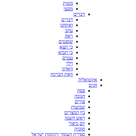
מטות
מסעי
דברים
דברים
ואתחנן
עקב
ראה
שופטים
כי תצא
כי תבוא
נצבים
וילך
האזינו
וזאת הברכה
אקטואליה
חגים
פסח
חנוכה
פורים
שבועות
בין המצרים
ראש השנה
יום כיפור
סוכות
ספירת העומר ותקומת ישראל