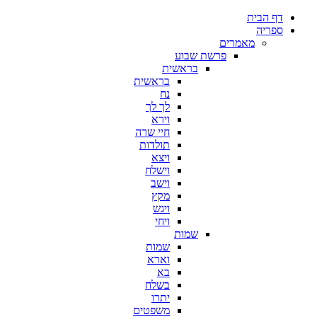
דף הבית
ספריה
מאמרים
פרשת שבוע
בראשית
בראשית
נח
לך לך
וירא
חיי שרה
תולדות
ויצא
וישלח
וישב
מקץ
ויגש
ויחי
שמות
שמות
וארא
בא
בשלח
יתרו
משפטים