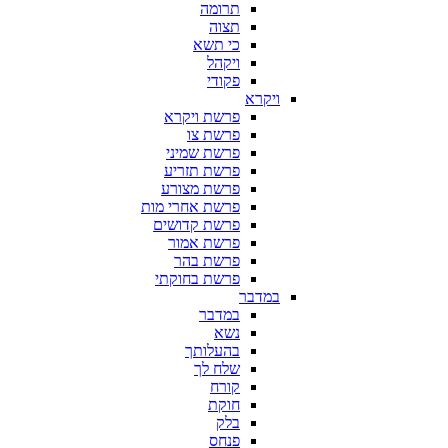
תרומה
תצוה
כי תשא
ויקהל
פקודי
ויקרא
פרשת ויקרא
פרשת צו
פרשת שמיני
פרשת תזריע
פרשת מצורע
פרשת אחרי מות
פרשת קדושים
פרשת אמור
פרשת בהר
פרשת בחוקתי
במדבר
במדבר
נשא
בהעלותך
שלח לך
קורח
חוקת
בלק
פנחס