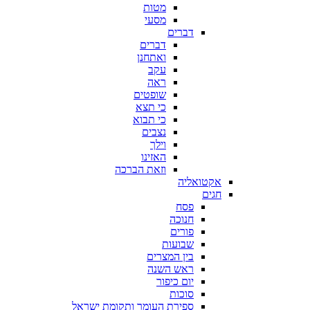
מטות
מסעי
דברים
דברים
ואתחנן
עקב
ראה
שופטים
כי תצא
כי תבוא
נצבים
וילך
האזינו
וזאת הברכה
אקטואליה
חגים
פסח
חנוכה
פורים
שבועות
בין המצרים
ראש השנה
יום כיפור
סוכות
ספירת העומר ותקומת ישראל