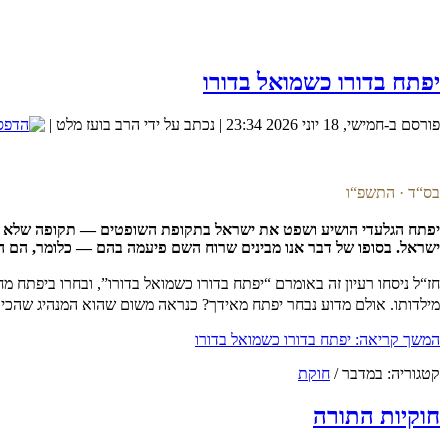
יפתח בדורו כשמואל בדורו
פורסם ב-חמישי, 18 יוני 2026 23:34
|
נכתב על ידי הרב בועז מלט
|
מכללת SV-COLLEGE מזמינה אותך להרשם למגוון הקורסים שמלמדת. קורס QA.קורס אוטומציה.בנית אתרים.ניהול רשתות ואבטחת מידע. נצרך ידע בסיסי באנגלית. זאת ההזדמנות שלך להכנס למקצועות המחר.
בס“ד · התשפ“ו
יפתח הגלעדי הושיע ושפט את ישראל בתקופת השופטים — תקופה שלא היה בה
ישראל. בסופו של דבר אנו מבינים שרוח השם פיעמה בהם — כלומר, הם הי
אנו משתדלים כל שבוע לשלוח מאמר שבועי סביב פרשת השב
חז“ל ניסחו רעיון זה באומרם “יפתח בדורו כשמואל בדורו”, ובחרו ביפתח 
מילדותו. אולם מדוע נבחר יפתח מאידך? כנראה משום שהוא המנהיג שהכי פח
המשך קריאה: יפתח בדורו כשמואל בדורו
קטגוריה:
במדבר
/
חוקת
חוקיות התורה