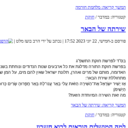
המשך קריאה: מלחמת חורמה
קטגוריה:
במדבר
/
חוקת
שירתה של הבאר
פורסם ב-חמישי, 22 יוני 2023 17:52
|
נכתב על ידי הרב בועז מלט
|
ת
כיצד נוכל להגדיל את הסיכוים שנמצא את הזיווג שלנו? 
בס"ד לפרשת חוקת התשפ"ג
בפרשת חוקת התורה מדלגת את כל ארבעים שנות הנדודים ונוחתת בשנה
האדומה, מותם של מרים ואהרן, תלונת ישראל שאין להם מים, על המן ש
מתחוללת שירת הבאר:
אָז יָשִׁיר יִשְׂרָאֵל אֶת־הַשִּׁירָה הַזֹּאת עֲלִי בְאֵר עֱנוּ־לָהּ׃ בְּאֵר חֲפָרוּהָ שָׂרִים כָּרוּהָ 
הַיְשִׁימֹן׃
מה זאת השירה המיוחדת הזאת?
המשך קריאה: שירתה של הבאר
מכללת SV-COLLEGE מזמינה אותך להרשם למגוון הקורסים שמלמדת. קורס QA.קורס אוטומציה.בנית אתרים.ניהול רשתות ואבטחת מידע. נצרך ידע בסיסי באנגלית. זאת ההזדמנות שלך להכנס למקצועות המחר.
קטגוריה:
במדבר
/
חוקת
למה המושלים קוראים לבוא חשבון