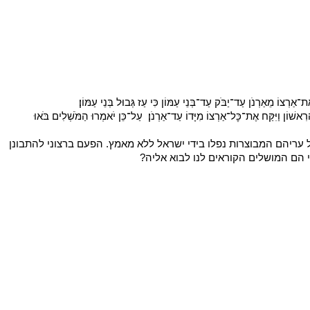
טים בדף צור קשר ונצרף אתכם לרשימת התפוצה
ת־אַרְצוֹ מֵאַרְנֹן עַד־יַבֹּק עַד־בְּנֵי עַמּוֹן כִּי עַז גְּבוּל בְּנֵי עַמּוֹן׃
 וַיִּקַּח יִשְׂרָאֵל אֵת כׇּל־הֶעָרִים הָאֵלֶּה וַיֵּשֶׁב יִשְׂרָאֵל בְּכׇל־עָרֵי הָאֱמֹרִי בְּחֶשְׁבּוֹן וּבְכׇל־בְּנֹתֶיהָ׃  כִּי חֶשְׁבּוֹן עִיר סִיחֹן מֶלֶךְ הָאֱמֹרִי הִוא וְהוּא נִלְחַם בְּמֶלֶךְ מוֹאָב הָרִאשׁוֹן וַיִּקַּח אֶת־כׇּל־אַרְצוֹ מִיָּדוֹ עַד־אַרְנֹן׃  עַל־כֵּן יֹאמְרוּ הַמֹּשְׁלִים בֹּאוּ 
טוב אמנם מקובל לומר שההגנה הכי טובה הינה ההתקפה, אבל זה לא עבד הפעם לאמורים, הם יצאו לקראת ישראל למדבר, הפסידו במלחמה וכל עריהם המבוצרות נפלו בידי ישראל ללא מאמץ. הפעם ברצוני להתבונן 
בון? ומי הם המושלים הקוראים לנו לבוא אליה?
א יצליח לשלוח לנו את הזיווג שלנו. בהצלחה
הוצאתי לאור את ספרי הראשון, השם עמכם הכולל מאמרי עיון והעמקה על ספר בראשית. הספר כולל מעל ל130 מאמרים במגוון נושאים סביב הפרשה עם תובנות והשלכות להיום.ניתן לקנות את