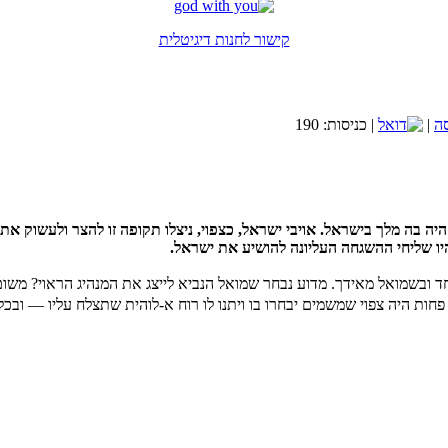
אתר הכרויות לציבור הדתי-שניים שהם אחד
קישור לחנות דיגיטלית
בחסדי השם יתברך אני שמח לבשר ש
הספר בקישור זה.
קישור לחנות הספרים
|
| כניסות: 190
לאתר מכללת SV-COLLEGE
 מלך בישראל. אויבי ישראל, כצפוי, ניצלו תקופה זו להצר ולעשוק את ישר
ו שליחי ההשגחה העליונה להושיע את ישראל.
רוצה לקבל באופן שוטף מאמרים חדשים?
וע ואקטואליה במבט תורני. לקבלת עדכונים ומאמרים מידי שבוע אנא השאירו פר
מחד ובשמואל מאידך. מדוע נבחר שמואל הנביא לייצג את המנהיג הראוי? משו
ות היה צפוי שמשמים יבחרו בו ויתנו לו רוח א-לוהית שתצלח עליו — ובכל
אני רוצה לקבל מאמר שבועי
הנחות קייץ עד 30% למזמינים עכשיו מלון ברשת פתאל
רשת מלונות פתאל במגוון הנחות מפתיעות לקייץ הקרוב.
משרתי מילואים? לכם מוכנה הנחה מיוחדת במלונות פתאל
הזמינו עכשיו