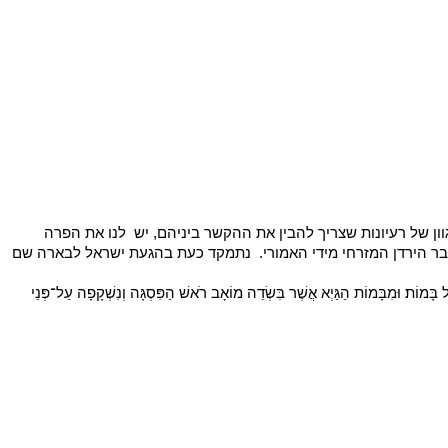
א יצליח לשלוח לנו את הזיווג שלנו. בהצלחה
של רעיונות שצריך להבין את ההקשר ביניהם, יש לנו את הפרה
עבר הירדן המזרחי מידי האמורי. נתמקד כעת בהגעת ישראל לבארה שם
הוצאתי לאור את ספרי הראשון, השם עמכם הכולל מאמרי עיון והעמקה על ספר בראשית. הספר כולל מעל ל130 מאמרים במגוון נושאים סביב הפרשה עם תובנות והשלכות להיום.ניתן לקנות את
ל בָּמוֹת׃ וּמִבָּמוֹת הַגַּיְא אֲשֶׁר בִּשְׂדֵה מוֹאָב רֹאשׁ הַפִּסְגָּה וְנִשְׁקָפָה עַל־פְּנֵי