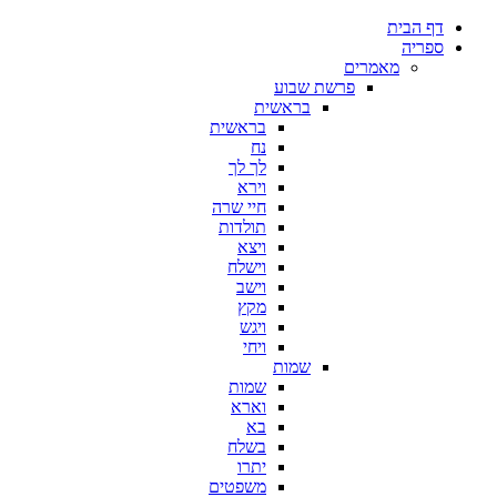
דף הבית
ספריה
מאמרים
פרשת שבוע
בראשית
בראשית
נח
לך לך
וירא
חיי שרה
תולדות
ויצא
וישלח
וישב
מקץ
ויגש
ויחי
שמות
שמות
וארא
בא
בשלח
יתרו
משפטים