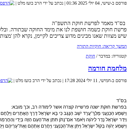
פורסם ב-שישי, 04 יולי 2025 01:36
|
נכתב על ידי הרב בועז מלט
|
בס"ד מאמר לפרשת חוקת התשפ"ה
ת
כיצד נוכל להגדיל את הסיכוים שנמצא את הזיווג שלנו? 
פרשת חוקת כשמה חושפת לנו את מימד החוקה שבתורה. ובלשון
שיש מצוות שאנו מבינים מדוע צריכים לקיימן, נקרא להן 'מצות ש
המשך קריאה: חוקיות התורה
קטגוריה:
במדבר
/
חוקת
מלחמת חורמה
מכללת SV-COLLEGE מזמינה אותך להרשם למגוון הקורסים שמלמדת. קורס QA.קורס אוטומציה.בנית אתרים.ניהול רשתות ואבטחת מידע. נצרך ידע בסיסי באנגלית. זאת ההזדמנות שלך להכנס למקצועות המחר.
פורסם ב-חמישי, 11 יולי 2024 17:28
|
נכתב על ידי הרב בועז מלט
|
בס"ד
בפרשת חוקת ישנה פרשייה קצרה אשר לימודה רב, וכך מובא:
אנו משתדלים כל שבוע לשלוח מאמר שבועי סביב פרשת השב
וַיִּשְׁמַע הַכְּנַעֲנִי מֶלֶךְ־עֲרָד יֹשֵׁב הַנֶּגֶב כִּי בָּא יִשְׂרָאֵל דֶּרֶךְ הָאֲתָרִים וַיִּלָּחֶם בְּי
וַיִּדַּר יִשְׂרָאֵל נֶדֶר לַיהֹוָה וַיֹּאמַר אִם־נָתֹן תִּתֵּן אֶת־הָעָם הַזֶּה בְּיָדִי וְהַחֲרַמ
וַיִּשְׁמַע יְהֹוָה בְּקוֹל יִשְׂרָאֵל וַיִּתֵּן אֶת־הַכְּנַעֲנִי וַיַּחֲרֵם אֶתְהֶם וְאֶת־עָרֵיהֶם ו