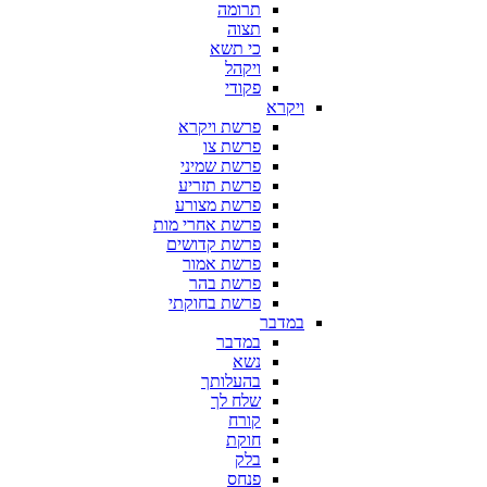
תרומה
תצוה
כי תשא
ויקהל
פקודי
ויקרא
פרשת ויקרא
פרשת צו
פרשת שמיני
פרשת תזריע
פרשת מצורע
פרשת אחרי מות
פרשת קדושים
פרשת אמור
פרשת בהר
פרשת בחוקתי
במדבר
במדבר
נשא
בהעלותך
שלח לך
קורח
חוקת
בלק
פנחס