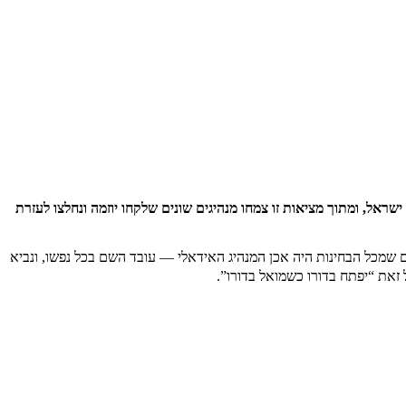
הוצאתי לאור את ספרי הראשון, השם עמכם הכולל מאמרי עיון והעמקה על ספר בראשית. הספר כולל מעל ל130 מאמרים במגוון נושאים סביב הפרשה עם תובנות והשלכות להיום.ניתן לקנות את
אל, ומתוך מציאות זו צמחו מנהיגים שונים שלקחו יוזמה ונחלצו לעזרת
טים בדף צור קשר ונצרף אתכם לרשימת התפוצה
ם שמכל הבחינות היה אכן המנהיג האידאלי — עובד השם בכל נפשו, ונביא
 זאת “יפתח בדורו כשמואל בדורו”.