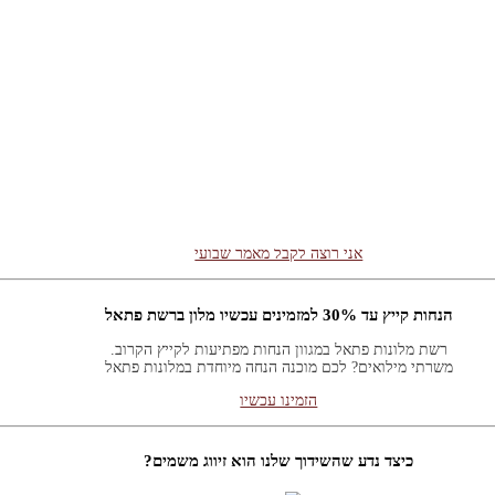
רוצה לקבל באופן שוטף מאמרים חדשים?
וע ואקטואליה במבט תורני. לקבלת עדכונים ומאמרים מידי שבוע אנא השאירו פר
אני רוצה לקבל מאמר שבועי
הנחות קייץ עד 30% למזמינים עכשיו מלון ברשת פתאל
רשת מלונות פתאל במגוון הנחות מפתיעות לקייץ הקרוב.
משרתי מילואים? לכם מוכנה הנחה מיוחדת במלונות פתאל
הזמינו עכשיו
כיצד נדע שהשידוך שלנו הוא זיווג משמים?
שובה: אם ה' היה רוצה שנדע בודאות הוא היה שולח לנו מסרון משמים.
תשובה: כמו בכל דבר: תפילה והשתדלות. ואסור לנו להיות בררניים מידי כי אז ה' ל