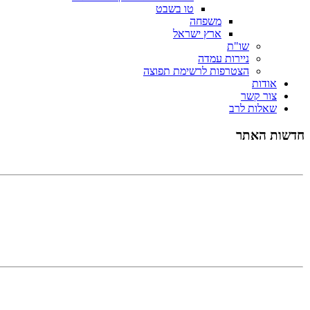
טו בשבט
משפחה
ארץ ישראל
שו"ת
ניירות עמדה
הצטרפות לרשימת תפוצה
אודות
צור קשר
שאלות לרב
אנו משתדלים כל שבוע לשלוח מאמר שבועי סביב פרשת השב
חדשות האתר
ת
כיצד נוכל להגדיל את הסיכוים שנמצא את הזיווג שלנו? 