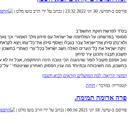
אנו משתדלים כל שבוע לשלוח מאמר שבועי סביב פרשת השב
פורסם ב-חמישי, 30 יוני 2022 23:32
|
נכתב על ידי הרב בועז מלט
|
בס"ד לפרשת חוקת התשפ"ב
מסופר בפרשתנו על המלחמה של ישראל עם סיחון מלך האמורי וכך נאמ
וְלֹא־נָתַן סִיחֹן אֶת־יִשְׂרָאֵל עֲבֹר בִּגְבֻלוֹ וַיֶּאֱסֹף סִיחֹן אֶת־כׇּל־עַמּוֹ וַיֵּצֵא לִקְרַאת יִשְׂרָ
חֶשְׁבּוֹן תִּבָּנֶה וְתִכּוֹנֵן עִיר סִיחוֹן׃
בחשבון, מה חשיבותה ובמיוחד מה ענין הפסוק האחרון שציטטתי " עַל־כֵּן יֹאמְרוּ ה
המשך קריאה: למה המושלים קוראים לבוא חשבון
ת
קטגוריה:
במדבר
/
חוקת
כיצד נוכל להגדיל את הסיכוים שנמצא את הזיווג שלנו? 
פרה אדומה תמימה.
פורסם ב-שישי, 18 יוני 2021 00:16
|
נכתב על ידי הרב בועז מלט
|