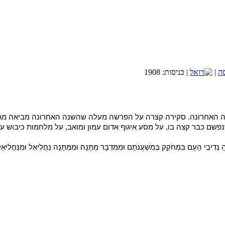
הנחות קייץ עד 30% למזמינים עכשיו מלון ברשת פתאל
רשת מלונות פתאל במגוון הנחות מפתיעות לקייץ הקרוב.
משרתי מילואים? לכם מוכנה הנחה מיוחדת במלונות פתאל
הזמינו עכשיו
|
| כניסות: 1908
כיצד נדע שהשידוך שלנו הוא זיווג משמים?
שובה: אם ה' היה רוצה שנדע בודאות הוא היה שולח לנו מסרון משמים.
תשובה: כמו בכל דבר: תפילה והשתדלות. ואסור לנו להיות בררניים מידי כי אז ה' ל
אתר הכרויות לציבור הדתי-שניים שהם אחד
 האחרונה. סקירה קצרה על הפרשה מעלה שהשנה האחרונה מביאה מגוון 
נפשם כבר קצה בו, על מסע איגוף אדום עמון ומואב, על מלחמות כיבוש 
בחסדי השם יתברך אני שמח לבשר ש
הספר בקישור זה.
נְדִיבֵי הָעָם בִּמְחֹקֵק בְּמִשְׁעֲנֹתָם וּמִמִּדְבָּר מַתָּנָה׃ וּמִמַּתָּנָה נַחֲלִיאֵל וּמִנַּחֲלִיאֵ
קישור לחנות הספרים
לאתר מכללת SV-COLLEGE